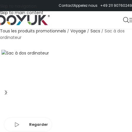
Contact
Appelez nous +49 211 90760249
Skip to navigation
Skip to main content
Tous les produits promotionnels
/
Voyage
/
Sacs
/
Sac à dos
ordinateur
Regarder