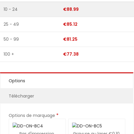
10 - 24
€88.99
25 - 49
€85.12
50 - 99
€81.25
100 +
€77.38
Options
Télécharger
*
Options de marquage
Pas d'impression
Gravure au laser
€0.10