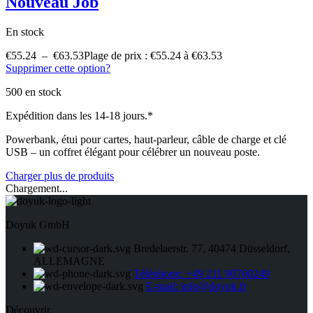
Nouveau Job
En stock
€
55.24
–
€
63.53
Plage de prix : €55.24 à €63.53
Supprimer cette option?
500 en stock
Expédition dans les 14-18 jours.*
Powerbank, étui pour cartes, haut-parleur, câble de charge et clé
USB – un coffret élégant pour célébrer un nouveau poste.
Charger plus de produits
Chargement...
Doyuk GmbH
Bredelaerstr. 77, 40474 Düsseldorf,
ALLEMAGNE
Téléphone: +49 211 90760249
E-mail: info@doyuk.fr
Découvrir