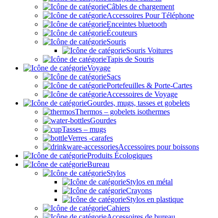
Câbles de chargement
Accessoires Pour Téléphone
Enceintes bluetooth
Écouteurs
Souris
Souris Voitures
Tapis de Souris
Voyage
Sacs
Portefeuilles & Porte-Cartes
Accessoires de Voyage
Gourdes, mugs, tasses et gobelets
Thermos – gobelets isothermes
Gourdes
Tasses – mugs
Verres -carafes
Accessoires pour boissons
Produits Écologiques
Bureau
Stylos
Stylos en métal
Crayons
Stylos en plastique
Cahiers
Accessoires de bureau