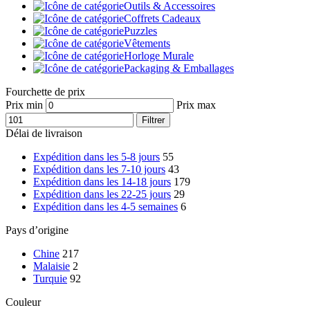
Outils & Accessoires
Coffrets Cadeaux
Puzzles
Vêtements
Horloge Murale
Packaging & Emballages
Fourchette de prix
Prix min
Prix max
Filtrer
Délai de livraison
Expédition dans les 5-8 jours
55
Expédition dans les 7-10 jours
43
Expédition dans les 14-18 jours
179
Expédition dans les 22-25 jours
29
Expédition dans les 4-5 semaines
6
Pays d’origine
Chine
217
Malaisie
2
Turquie
92
Couleur