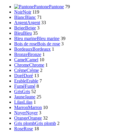
Pantone
Pantone
79
Noir
Noir
119
Blanc
Blanc
71
Argent
Argent
33
Beige
Beige
3
Bleu
Bleu
35
Bleu marine
Bleu marine
39
Bois de rose
Bois de rose
3
Bordeaux
Bordeaux
1
Bronze
Bronze
1
Camel
Camel
10
Chrome
Chrome
1
Crème
Crème
2
Doré
Doré
13
Erable
Erable
7
Fumé
Fumé
8
Gris
Gris
52
Jaune
Jaune
25
Lilas
Lilas
1
Marron
Marron
10
Noyer
Noyer
3
Orange
Orange
32
Gris plomb
Gris plomb
2
Rose
Rose
18