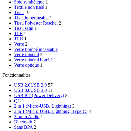
Soie synthétique
1
Textile non tissé
1
Tissu
19
Tissu imperméable
1
Tissu Polyester Raschel
2
Tissu satin
1
TPE
1
TPU
1
Verre
2
Verre bombé incassable
1
Verre minéral
2
Verre minéral bombé
1
Verre optique
1
Fonctionnalités
USB 2.0
USB 2.0
57
USB 3.0
USB 3.0
11
USB PD (Power Delivery)
8
QC
1
2 in 1 (Micro-USB, Lightning)
3
3 in 1 (Micro-USB, Lightning, Type-C)
4
3.5mm Audio
1
Bluetooth
7
Sans BPA
2