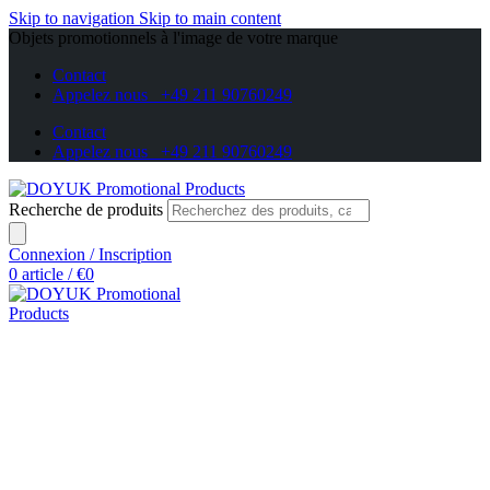
Skip to navigation
Skip to main content
Objets promotionnels à l'image de votre marque
Contact
Appelez nous +49 211 90760249
Contact
Appelez nous +49 211 90760249
Recherche de produits
Connexion / Inscription
0
article
/
€
0