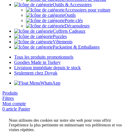
Outils & Accessoires
Accessoires pour voiture
Outils
Porte-clés
Décapsuleurs
Coffrets Cadeaux
Puzzles
Vêtements
Packaging & Emballages
Tous les produits promotionnels
Goodies Made in Turkey
Livraison immédiate depuis le stock
Seulement chez Doyuk
WhatsApp
Produits
Filtres
Mon compte
0
article
Panier
Nous utilisons des cookies sur notre site web pour vous offrir
l'expérience la plus pertinente en mémorisant vos préférences et vos
visites répétées.