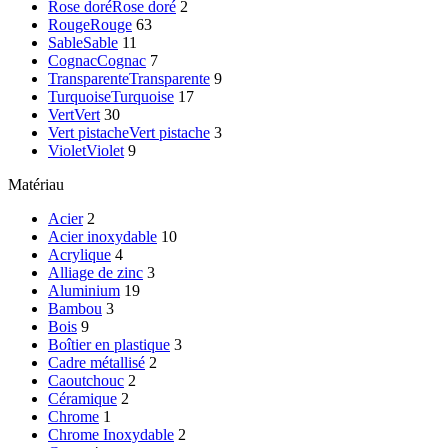
Rose doré
Rose doré
2
Rouge
Rouge
63
Sable
Sable
11
Cognac
Cognac
7
Transparente
Transparente
9
Turquoise
Turquoise
17
Vert
Vert
30
Vert pistache
Vert pistache
3
Violet
Violet
9
Matériau
Acier
2
Acier inoxydable
10
Acrylique
4
Alliage de zinc
3
Aluminium
19
Bambou
3
Bois
9
Boîtier en plastique
3
Cadre métallisé
2
Caoutchouc
2
Céramique
2
Chrome
1
Chrome Inoxydable
2