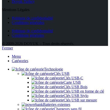
Doyuk Turkey
Mentions Légales
Politique de confidentialité
Conditions générales
Politique de confidentialité
Conditions générales
© 2009-2026 DOYUK – Tous droits réservés.
Fermer
Menu
Catégories
Technologie
Clés USB
Clés USB-C
Carte USB
Clés USB Bois
Clés USB en forme de clé
Clés USB Stylo
Clés USB sur mesure
Batteries externes
Chargeurs sans fil