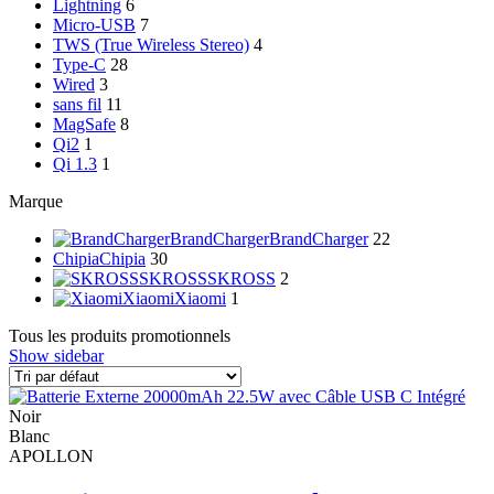
Lightning
6
Micro-USB
7
TWS (True Wireless Stereo)
4
Type-C
28
Wired
3
sans fil
11
MagSafe
8
Qi2
1
Qi 1.3
1
Marque
BrandCharger
BrandCharger
22
Chipia
Chipia
30
SKROSS
SKROSS
2
Xiaomi
Xiaomi
1
Tous les produits promotionnels
Show sidebar
Noir
Blanc
APOLLON