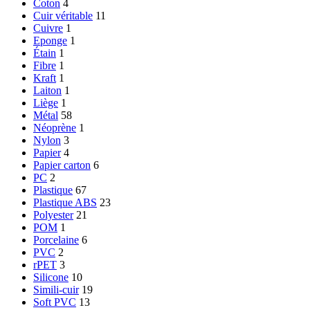
Coton
4
Cuir véritable
11
Cuivre
1
Eponge
1
Étain
1
Fibre
1
Kraft
1
Laiton
1
Liège
1
Métal
58
Néoprène
1
Nylon
3
Papier
4
Papier carton
6
PC
2
Plastique
67
Plastique ABS
23
Polyester
21
POM
1
Porcelaine
6
PVC
2
rPET
3
Silicone
10
Simili-cuir
19
Soft PVC
13