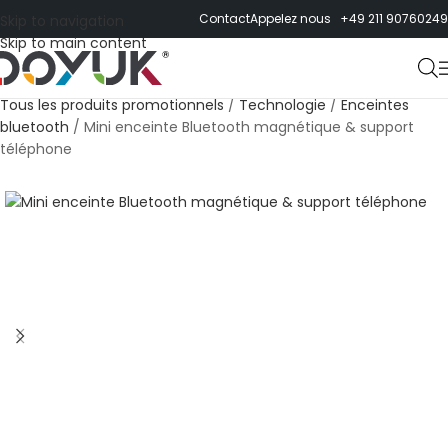
Contact
Appelez nous +49 211 90760249
Skip to navigation
Skip to main content
Tous les produits promotionnels
/
Technologie
/
Enceintes
bluetooth
/
Mini enceinte Bluetooth magnétique & support
téléphone