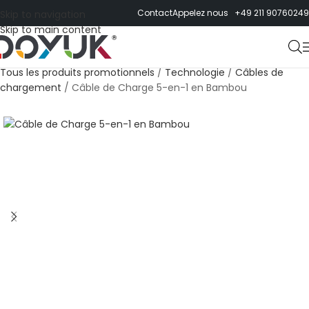
Contact
Appelez nous +49 211 90760249
Skip to navigation
Skip to main content
Tous les produits promotionnels
/
Technologie
/
Câbles de
chargement
/
Câble de Charge 5-en-1 en Bambou