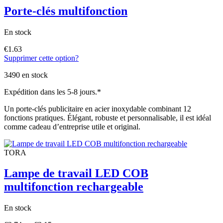
Porte-clés multifonction
En stock
€
1.63
Supprimer cette option?
Ce
produit
3490 en stock
a
plusieurs
Expédition dans les 5-8 jours.*
variations.
Les
Un porte-clés publicitaire en acier inoxydable combinant 12
options
fonctions pratiques. Élégant, robuste et personnalisable, il est idéal
peuvent
comme cadeau d’entreprise utile et original.
être
choisies
sur
TORA
la
page
Lampe de travail LED COB
du
produit
multifonction rechargeable
En stock