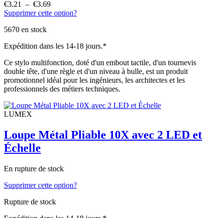
€
3.21
–
€
3.69
Plage
Supprimer cette option?
de
Ce
prix :
produit
5670 en stock
€3.21
a
à
plusieurs
Expédition dans les 14-18 jours.*
€3.69
variations.
Les
Ce stylo multifonction, doté d'un embout tactile, d'un tournevis
options
double tête, d'une règle et d'un niveau à bulle, est un produit
peuvent
promotionnel idéal pour les ingénieurs, les architectes et les
être
professionnels des métiers techniques.
choisies
sur
la
LUMEX
page
du
Loupe Métal Pliable 10X avec 2 LED et
produit
Échelle
En rupture de stock
Supprimer cette option?
Rupture de stock