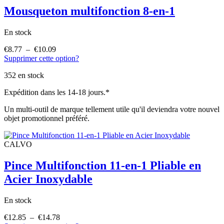
Mousqueton multifonction 8-en-1
En stock
€
8.77
–
€
10.09
Plage
Supprimer cette option?
de
prix :
352 en stock
€8.77
à
Expédition dans les 14-18 jours.*
€10.09
Un multi-outil de marque tellement utile qu'il deviendra votre nouvel
objet promotionnel préféré.
CALVO
Pince Multifonction 11-en-1 Pliable en
Acier Inoxydable
En stock
€
12.85
–
€
14.78
Plage