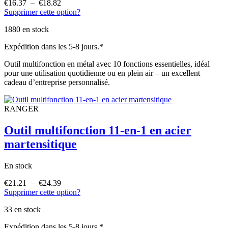
€
16.37
–
€
18.82
Plage
Supprimer cette option?
de
prix :
1880 en stock
€16.37
à
Expédition dans les 5-8 jours.*
€18.82
Outil multifonction en métal avec 10 fonctions essentielles, idéal
pour une utilisation quotidienne ou en plein air – un excellent
cadeau d’entreprise personnalisé.
RANGER
Outil multifonction 11-en-1 en acier
martensitique
En stock
€
21.21
–
€
24.39
Plage
Supprimer cette option?
de
prix :
33 en stock
€21.21
à
Expédition dans les 5-8 jours.*