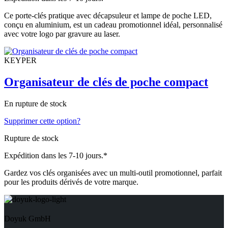
€3.06
variations.
Les
Ce porte-clés pratique avec décapsuleur et lampe de poche LED,
options
conçu en aluminium, est un cadeau promotionnel idéal, personnalisé
peuvent
avec votre logo par gravure au laser.
être
choisies
sur
KEYPER
la
page
Organisateur de clés de poche compact
du
produit
En rupture de stock
Supprimer cette option?
Rupture de stock
Expédition dans les 7-10 jours.*
Gardez vos clés organisées avec un multi-outil promotionnel, parfait
pour les produits dérivés de votre marque.
Doyuk GmbH