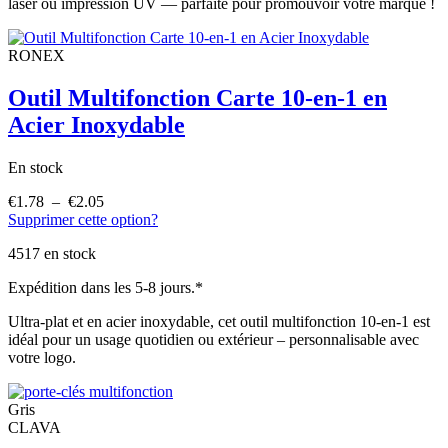
laser ou impression UV — parfaite pour promouvoir votre marque !
RONEX
Outil Multifonction Carte 10-en-1 en
Acier Inoxydable
En stock
€
1.78
–
€
2.05
Plage
Supprimer cette option?
de
prix :
4517 en stock
€1.78
à
Expédition dans les 5-8 jours.*
€2.05
Ultra-plat et en acier inoxydable, cet outil multifonction 10-en-1 est
idéal pour un usage quotidien ou extérieur – personnalisable avec
votre logo.
Gris
CLAVA