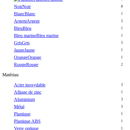
Noir
Noir
8
Blanc
Blanc
1
Argent
Argent
2
Bleu
Bleu
1
Bleu marine
Bleu marine
1
Gris
Gris
5
Jaune
Jaune
1
Orange
Orange
1
Rouge
Rouge
2
Matériau
Acier inoxydable
3
Alliage de zinc
1
Aluminium
3
Métal
3
Plastique
1
Plastique ABS
1
Verre optique
1