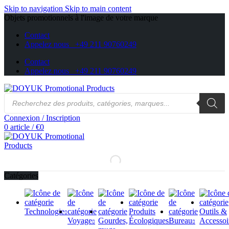
Skip to navigation
Skip to main content
Objets promotionnels à l'image de votre marque
Contact
Appelez nous +49 211 90760249
Contact
Appelez nous +49 211 90760249
Recherche
de
produits
Connexion / Inscription
0
article
/
€
0
Catégories
Technologie
Produits
Outils &
Voyage
Gourdes,
Écologiques
Bureau
Accessoi