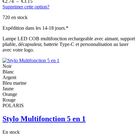
€
2.74
–
€
3.15
Plage
Supprimer cette option?
de
prix :
720 en stock
€2.74
à
Expédition dans les 14-18 jours.*
€3.15
Lampe LED COB multifonction rechargeable avec aimant, support
pliable, décapsuleur, batterie Type-C et personnalisation au laser
avec votre logo.
Noir
Blanc
Argent
Bleu marine
Jaune
Orange
Rouge
POLARIS
Stylo Multifonction 5 en 1
En stock