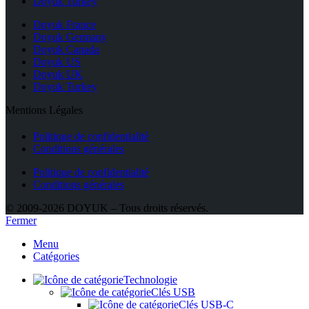
Doyuk Turkey
Doyuk France
Doyuk Germany
Doyuk Canada
Doyuk US
Doyuk UK
Doyuk Turkey
Mentions Légales
Politique de confidentialité
Conditions générales
Politique de confidentialité
Conditions générales
© 2009-2026 DOYUK – Tous droits réservés.
Fermer
Menu
Catégories
Technologie
Clés USB
Clés USB-C