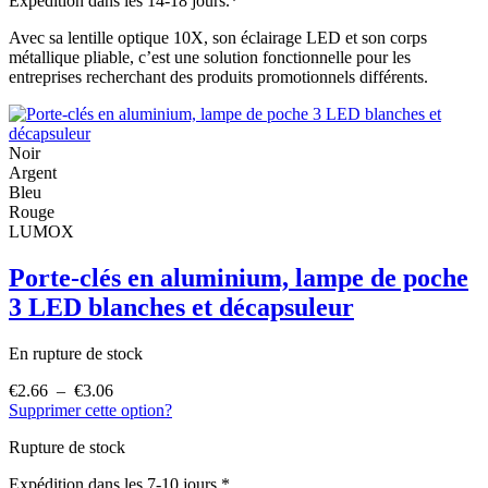
Expédition dans les 14-18 jours.*
Avec sa lentille optique 10X, son éclairage LED et son corps
métallique pliable, c’est une solution fonctionnelle pour les
entreprises recherchant des produits promotionnels différents.
Noir
Argent
Bleu
Rouge
LUMOX
Porte-clés en aluminium, lampe de poche
3 LED blanches et décapsuleur
En rupture de stock
€
2.66
–
€
3.06
Plage
Supprimer cette option?
de
Ce
prix :
produit
Rupture de stock
€2.66
a
à
plusieurs
Expédition dans les 7-10 jours.*