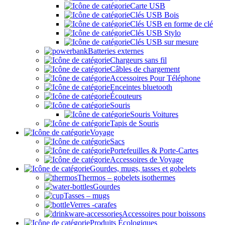
Carte USB
Clés USB Bois
Clés USB en forme de clé
Clés USB Stylo
Clés USB sur mesure
Batteries externes
Chargeurs sans fil
Câbles de chargement
Accessoires Pour Téléphone
Enceintes bluetooth
Écouteurs
Souris
Souris Voitures
Tapis de Souris
Voyage
Sacs
Portefeuilles & Porte-Cartes
Accessoires de Voyage
Gourdes, mugs, tasses et gobelets
Thermos – gobelets isothermes
Gourdes
Tasses – mugs
Verres -carafes
Accessoires pour boissons
Produits Écologiques