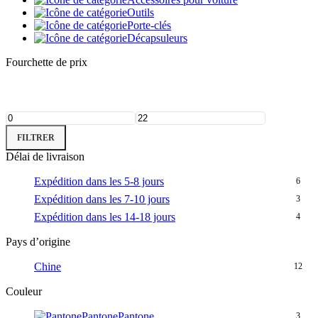
Outils
Porte-clés
Décapsuleurs
Fourchette de prix
Prix
Prix
FILTRER
min
max
Délai de livraison
Expédition dans les 5-8 jours
6
Expédition dans les 7-10 jours
3
Expédition dans les 14-18 jours
4
Pays d’origine
Chine
12
Couleur
Pantone
Pantone
3