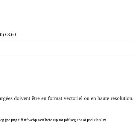
0)
€
3.60
rgées doivent être en format vectoriel ou en haute résolution.
eg jpe png tiff tif webp avif heic zip rar pdf svg eps ai psd xls xlsx