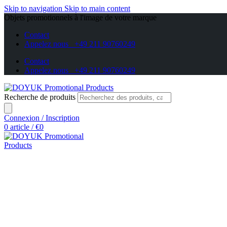
Skip to navigation
Skip to main content
Objets promotionnels à l'image de votre marque
Contact
Appelez nous +49 211 90760249
Contact
Appelez nous +49 211 90760249
Recherche de produits
Connexion / Inscription
0
article
/
€
0